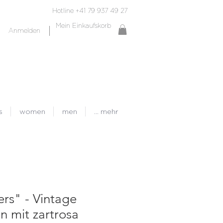
Hotline +41 79 937 49 27
Mein Einkaufskorb
Anmelden
s
women
men
... mehr
ers" - Vintage
n mit zartrosa