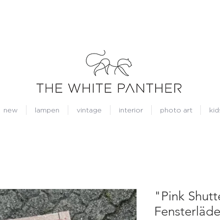
new
lampen
vintage
interior
photo art
kid
"Pink Shutt
Fensterläde