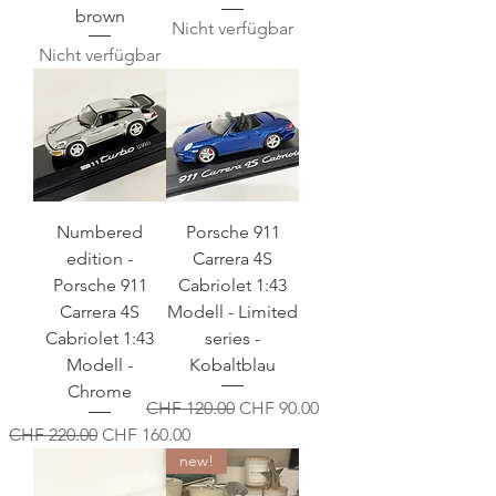
brown
Nicht verfügbar
Nicht verfügbar
Numbered
Porsche 911
edition -
Carrera 4S
Porsche 911
Cabriolet 1:43
Carrera 4S
Modell - Limited
Cabriolet 1:43
series -
Modell -
Kobaltblau
Chrome
Standardpreis
Sale-Preis
CHF 120.00
CHF 90.00
Standardpreis
Sale-Preis
CHF 220.00
CHF 160.00
new!