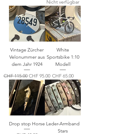
Nicht verfügbar
Vintage Zürcher
White
Velonummer aus
Sportsbike 1:10
dem Jahr 1924
Modell
Standardpreis
Sale-Preis
Preis
CHF 115.00
CHF 95.00
CHF 65.00
Drop stop Horse
Leder-Armband
Stars