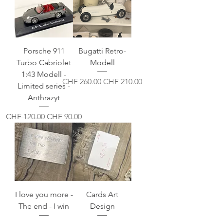
Porsche 911
Bugatti Retro-
Turbo Cabriolet
Modell
1:43 Modell -
Standardpreis
Sale-Preis
CHF 260.00
CHF 210.00
Limited series -
Anthrazyt
Standardpreis
Sale-Preis
CHF 120.00
CHF 90.00
I love you more -
Cards Art
The end - I win
Design