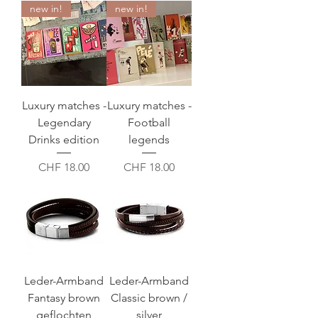
new in!
new in!
Luxury matches -
Luxury matches -
Legendary
Football
Drinks edition
legends
Preis
Preis
CHF 18.00
CHF 18.00
Leder-Armband
Leder-Armband
Fantasy brown
Classic brown /
geflochten
silver