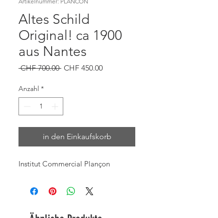
Artikelnummer: PLANCON
Altes Schild
Original! ca 1900
aus Nantes
Standardpreis
Sale-
 CHF 700.00 
CHF 450.00
Preis
Anzahl
*
in den Einkaufskorb
Institut Commercial Plançon