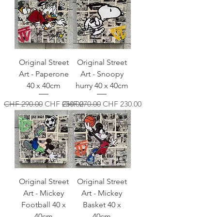
Original Street
Original Street
Art - Paperone
Art - Snoopy
40 x 40cm
hurry 40 x 40cm
Standardpreis
Sale-Preis
Standardpreis
Sale-Preis
CHF 290.00
CHF 250.00
CHF 270.00
CHF 230.00
Original Street
Original Street
Art - Mickey
Art - Mickey
Football 40 x
Basket 40 x
40cm
40cm