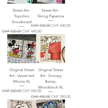
Street Art -
Street Art -
Topolino
Skiing Paperina
Snowboard
Standardpreis
Sale-Preis
CHF 520.00
CHF 440.00
Standardpreis
Sale-Preis
CHF 520.00
CHF 440.00
Original Street
Original Street
Art - Upset red
Art - Snoopy
Minnie XL
&amp;
Woodstock XL
Standardpreis
Sale-Preis
CHF 520.00
CHF 440.00
Standardpreis
Sale-Preis
CHF 450.00
CHF 390.00