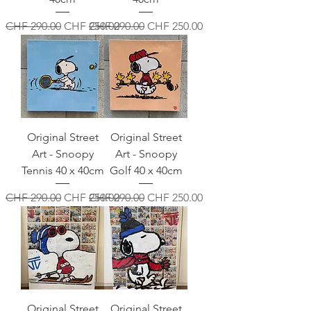
Standardpreis
Sale-Preis
Standardpreis
Sale-Preis
CHF 290.00
CHF 250.00
CHF 290.00
CHF 250.00
Original Street
Original Street
Art - Snoopy
Art - Snoopy
Tennis 40 x 40cm
Golf 40 x 40cm
Standardpreis
Sale-Preis
Standardpreis
Sale-Preis
CHF 290.00
CHF 250.00
CHF 290.00
CHF 250.00
Original Street
Original Street