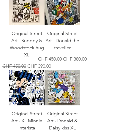
Original Street
Original Street
Art - Snoopy &
Art - Donald the
Woodstock hug
traveller
XL
Standardpreis
Sale-Preis
CHF 450.00
CHF 380.00
Standardpreis
Sale-Preis
CHF 450.00
CHF 390.00
Original Street
Original Street
Art - XL Minnie
Art - Donald &
interista
Daisy kiss XL