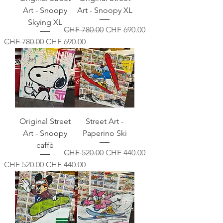
Art - Snoopy
Art - Snoopy XL
Skying XL
Standardpreis
Sale-Preis
CHF 780.00
CHF 690.00
Standardpreis
Sale-Preis
CHF 780.00
CHF 690.00
Original Street
Street Art -
Art - Snoopy
Paperino Ski
caffè
Standardpreis
Sale-Preis
CHF 520.00
CHF 440.00
Standardpreis
Sale-Preis
CHF 520.00
CHF 440.00