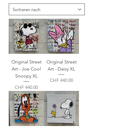
Original Street
Original Street
Art - Joe Cool
Art - Daisy XL
Snoopy XL
Preis
CHF 440.00
Preis
CHF 440.00