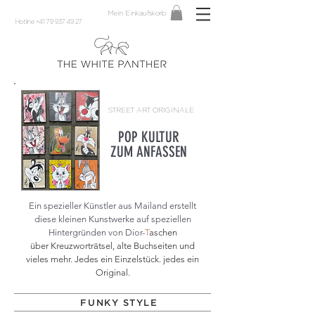
Mein Einkaufskorb
Hotline +41 79 937 49 27
STREET ART ORIGINALE
POP KULTUR
ZUM ANFASSEN
Ein spezieller Künstler aus Mailand erstellt
diese kleinen Kunstwerke auf speziellen
Hintergründen von
Dior-
T
aschen
über
Kreuzworträtsel, alte Buchseiten und
vieles mehr. Jedes ein Einzelstück. jedes ein
Original.
FUNKY STYLE
OO