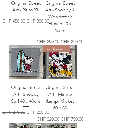
Original Street
Original Street
Art - Pluto XL
Art - Snoopy &
Woodstock
Standardpreis
Sale-Preis
CHF 450.00
CHF 380.00
Flower 40 x
40cm
Standardpreis
Sale-Preis
CHF 290.00
CHF 250.00
auf Bestellung!
Original Street
Original Street
Art - Snoopy
Art - Minnie
Surf 40 x 40cm
&amp; Mickey
60 x 80
Standardpreis
Sale-Preis
CHF 290.00
CHF 250.00
Standardpreis
Sale-Preis
CHF 820.00
CHF 750.00