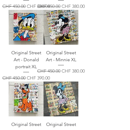
Standardpreis
Sale-Preis
Standardpreis
Sale-Preis
CHF 450.00
CHF 380.00
CHF 450.00
CHF 380.00
Original Street
Original Street
Art - Donald
Art - Minnie XL
portrait XL
Standardpreis
Sale-Preis
CHF 450.00
CHF 380.00
Standardpreis
Sale-Preis
CHF 450.00
CHF 390.00
Original Street
Original Street