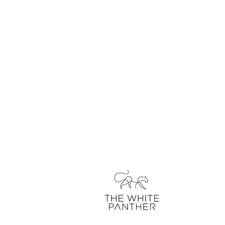
über uns
kontakt
unser blo