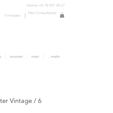
Hotline +41 79 937 49 27
Mein Einkaufskorb
Anmelden
s
women
men
... mehr
ter Vintage / 6