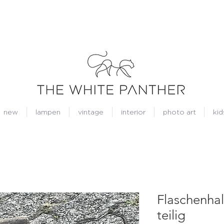
new
lampen
vintage
interior
photo art
kid
Flaschenhal
teilig