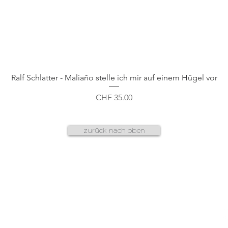
Schnellansicht
Ralf Schlatter - Maliaño stelle ich mir auf einem Hügel vor
Preis
CHF 35.00
zurück nach oben
AGB
f
datenschutz
n
g
cookies & plug-ins