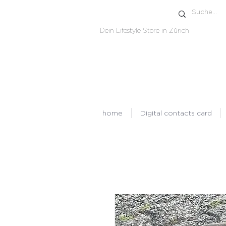
Dein Lifestyle Store in Zürich
home
Digital contacts card