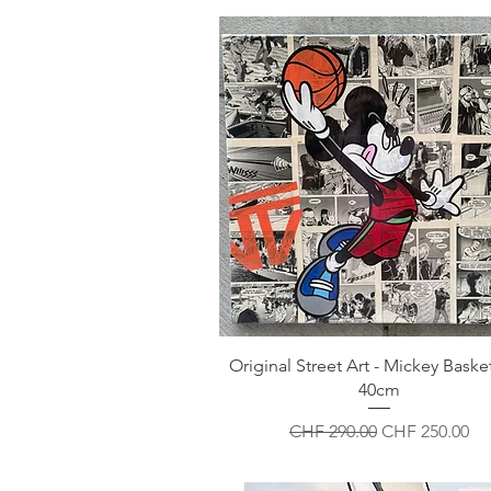
Original Street Art - Mickey Baske
40cm
Standardpreis
Sale-Preis
CHF 290.00
CHF 250.00