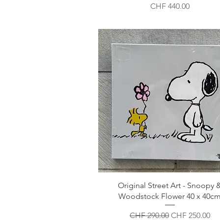
Preis
CHF 440.00
Original Street Art - Snoopy 
Woodstock Flower 40 x 40c
Standardpreis
Sale-Preis
CHF 290.00
CHF 250.00