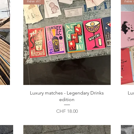
new in!
new 
Luxury matches - Legendary Drinks
Lu
edition
Preis
CHF 18.00