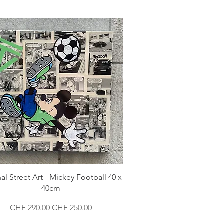
al Street Art - Mickey Football 40 x
40cm
Standardpreis
Sale-Preis
CHF 290.00
CHF 250.00