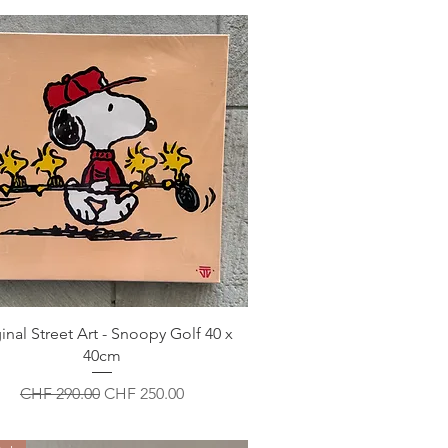
inal Street Art - Snoopy Golf 40 x
40cm
Standardpreis
Sale-Preis
CHF 290.00
CHF 250.00