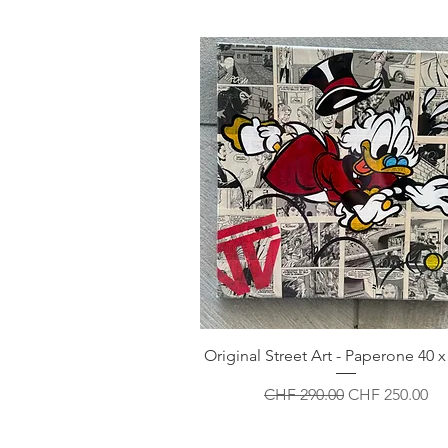
Original Street Art - Paperone 40 
Standardpreis
Sale-Preis
CHF 290.00
CHF 250.00