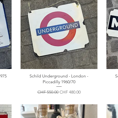
1975
Schild Underground - London -
S
Piccadilly 1960/70
Standardpreis
Sale-Preis
CHF 550.00
CHF 480.00