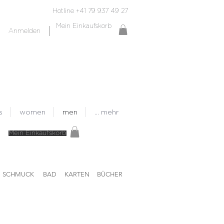
Hotline +41 79 937 49 27
Mein Einkaufskorb
Anmelden
s
women
men
... mehr
Mein Einkaufskorb
SCHMUCK
BAD
KARTEN
BÜCHER