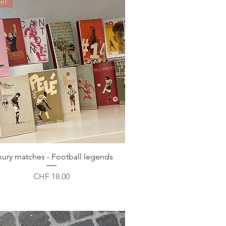
in!
xury matches - Football legends
Preis
CHF 18.00