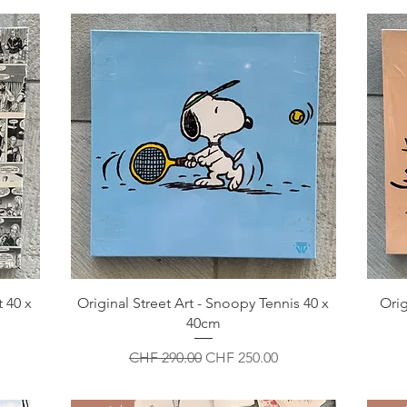
t 40 x
Original Street Art - Snoopy Tennis 40 x
Orig
40cm
Standardpreis
Sale-Preis
CHF 290.00
CHF 250.00