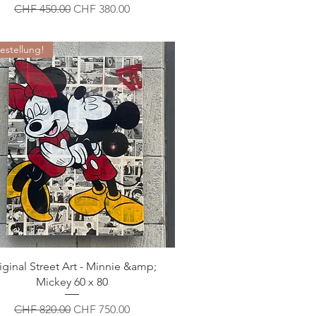
Standardpreis
Sale-Preis
CHF 450.00
CHF 380.00
estellung!
iginal Street Art - Minnie &amp;
Mickey 60 x 80
Standardpreis
Sale-Preis
CHF 820.00
CHF 750.00