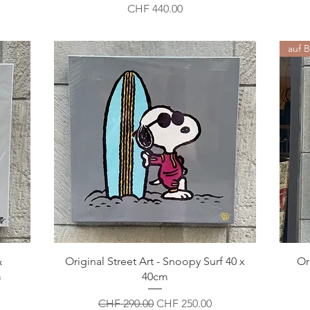
Preis
CHF 440.00
auf B
&
Original Street Art - Snoopy Surf 40 x
Or
m
40cm
Standardpreis
Sale-Preis
CHF 290.00
CHF 250.00