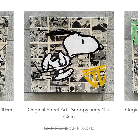
x 40cm
Original Street Art - Snoopy hurry 40 x
Origin
40cm
Standardpreis
Sale-Preis
CHF 270.00
CHF 230.00