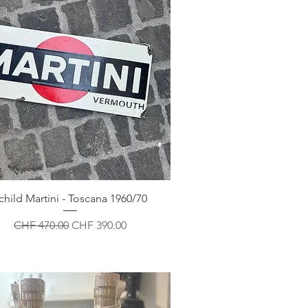
child Martini - Toscana 1960/70
Standardpreis
Sale-Preis
CHF 470.00
CHF 390.00