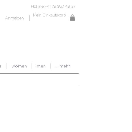
Hotline +41 79 937 49 27
Mein Einkaufskorb
Anmelden
s
women
men
... mehr