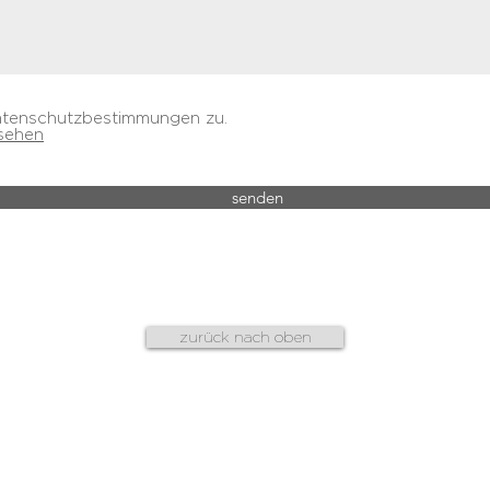
atenschutzbestimmungen zu.
sehen
senden
zurück nach oben
AGB
f
datenschutz
n