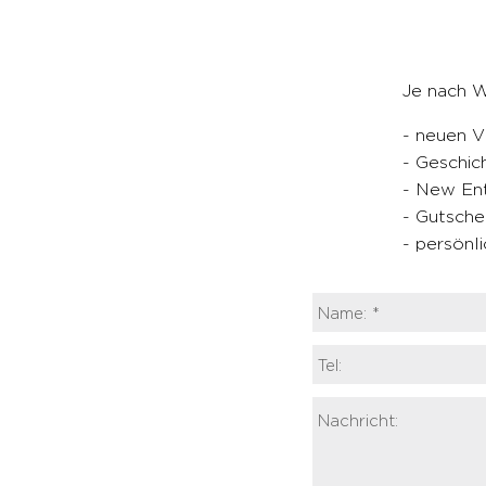
Je nach W
- neuen V
- Geschic
- New Ent
- Gutsche
- persönl