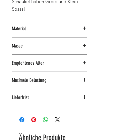
Schaukel haben Gross und Klein
Spass!
Material
MDF
Masse
Kiefernholz
70 cm x 60 cm x 24 cm
Empfohlenes Alter
18+ Monate
Maximale Belastung
Maximale Belastung: 30 kg
Lieferfrist
Jederzeit im Laden an der
Kirchgasse 7 in Zürich abholbar
in 3-4 Arbeitstagen lieferbar
Ähnliche Produkte