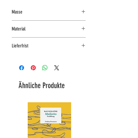
Masse
quadratisch
Material
70 x 70 cm
100% Bio-Baumwolle
Lieferfrist
jederzeit im Laden an der
Kirchgasse 7 in Zürich abholbar
in 3-4 Arbeitstagen lieferbar
Ähnliche Produkte