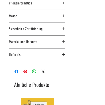
Pflegeinformation
Waschbar
Masse
Handwäsche
25 cm
Sicherheit / Zertifizierung
Sicherheitskennzeichen:
Material und Herkunft
kindersicher nach CE-Norm
kuschelweicher Plüsch
Lieferfrist
Jederzeit im Laden an der
Kirchgasse 7 in Zürich abholbar
Lieferbar in 3-4 Arbeitstagen
Ähnliche Produkte