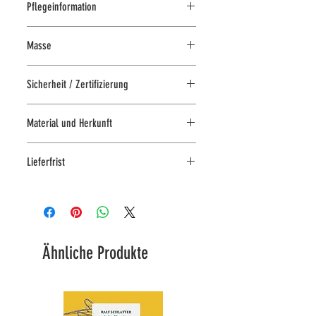
Pflegeinformation
Waschbar
Masse
Handwäsche
40 cm
Sicherheit / Zertifizierung
Sicherheitskennzeichen:
Material und Herkunft
kindersicher nach CE-Norm
kuschelweicher Plüsch
Lieferfrist
Jederzeit im Laden an der
Kirchgasse 7 in Zürich abholbar
Lieferbar in 3-4 Arbeitstagen
Ähnliche Produkte