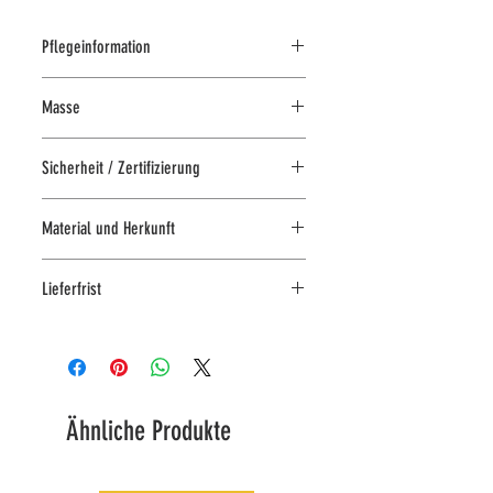
Pflegeinformation
Waschbar
Masse
Handwäsche
40 cm
Sicherheit / Zertifizierung
Sicherheitskennzeichen:
Material und Herkunft
kindersicher nach CE-Norm
kuschelweicher Plüsch
Lieferfrist
Jederzeit im Laden an der
Kirchgasse 7 in Zürich abholbar
Lieferbar in 3-4 Arbeitstagen
Ähnliche Produkte