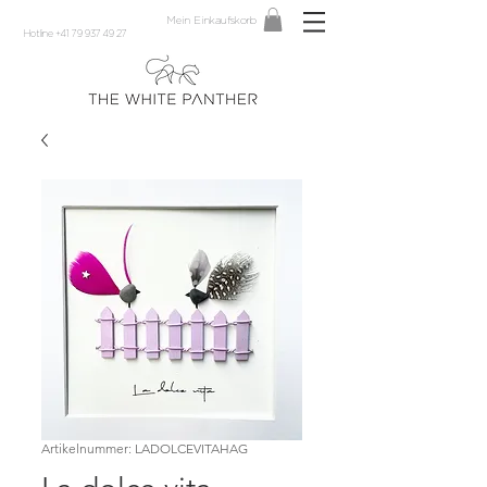
Mein Einkaufskorb
Hotline +41 79 937 49 27
Artikelnummer: LADOLCEVITAHAG