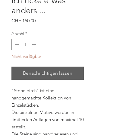
Ich ticke etwas
anders ...
Preis
CHF 150.00
Anzahl
*
Nicht verfügbar
Benachrichtigen lassen
"Stone birds" ist eine
handgemachte Kollektion von
Einzelstücken.
Die einzelnen Motive werden in
limitierten Auflagen von maximal 10
erstellt.
Die Steine sind handverlesen und