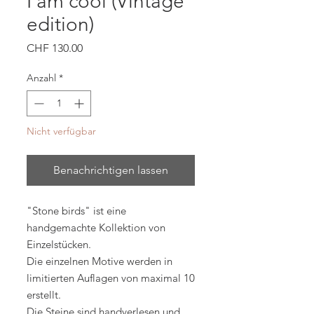
I am cool (Vintage
edition)
Preis
CHF 130.00
Anzahl
*
Nicht verfügbar
Benachrichtigen lassen
"Stone birds" ist eine
handgemachte Kollektion von
Einzelstücken.
Die einzelnen Motive werden in
limitierten Auflagen von maximal 10
erstellt.
Die Steine sind handverlesen und