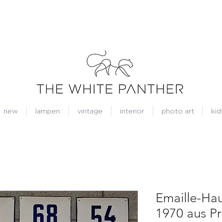
new
lampen
vintage
interior
photo art
kid
Emaille-Ha
1970 aus P