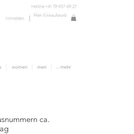
Hotline +41 79 937 49 27
Mein Einkaufskorb
Anmelden
s
women
men
... mehr
usnummern ca.
rag