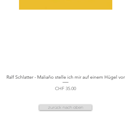
Schnellansicht
Ralf Schlatter - Maliaño stelle ich mir auf einem Hügel vor
Preis
CHF 35.00
zurück nach oben
AGB
f