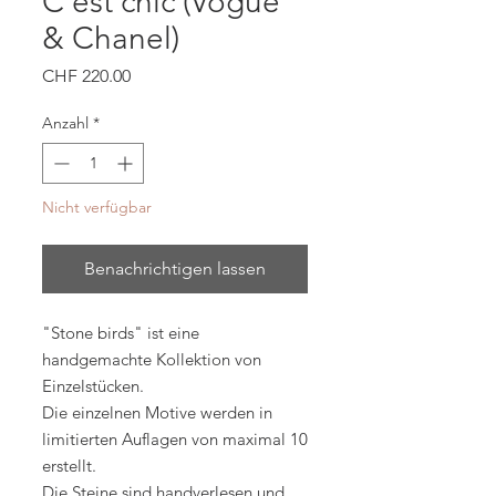
C'est chic (Vogue
& Chanel)
Preis
CHF 220.00
Anzahl
*
Nicht verfügbar
Benachrichtigen lassen
"Stone birds" ist eine
handgemachte Kollektion von
Einzelstücken.
Die einzelnen Motive werden in
limitierten Auflagen von maximal 10
erstellt.
Die Steine sind handverlesen und