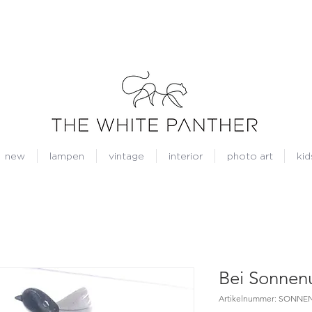
new
lampen
vintage
interior
photo art
kid
Bei Sonnen
Artikelnummer: SONN