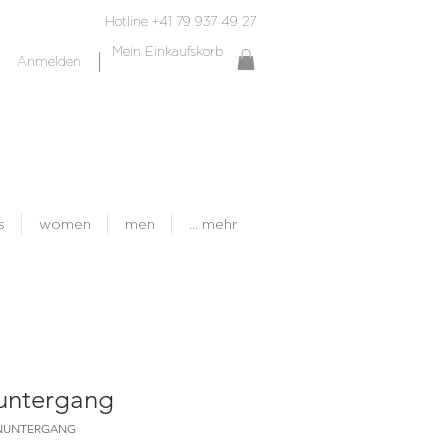
Hotline +41 79 937 49 27
Mein Einkaufskorb
Anmelden
s
women
men
... mehr
untergang
ENUNTERGANG