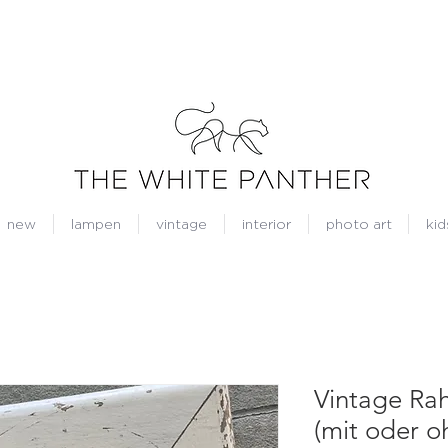
new
lampen
vintage
interior
photo art
kid
Vintage Rah
(mit oder o