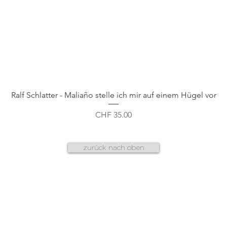
Schnellansicht
Ralf Schlatter - Maliaño stelle ich mir auf einem Hügel vor
Preis
CHF 35.00
zurück nach oben
AGB
f
datenschutz
n