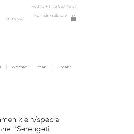
Hotline +41 79 937 49 27
Mein Einkaufskorb
Anmelden
s
women
men
... mehr
men klein/special
hne "Serengeti