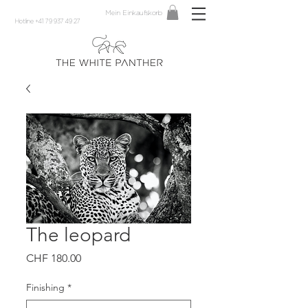
Mein Einkaufskorb
Hotline +41 79 937 49 27
The leopard
Preis
CHF 180.00
Finishing
*