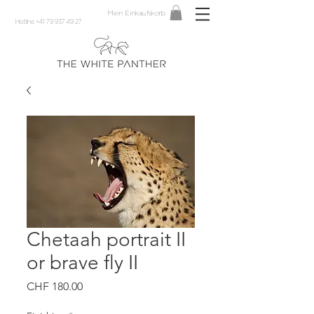
Mein Einkaufskorb
Hotline +41 79 937 49 27
Chetaah portrait II
or brave fly II
Preis
CHF 180.00