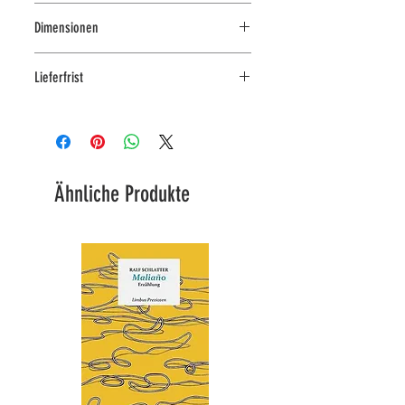
Amiens und Marseille
Dimensionen
Frankreich
ca. um 1930-1950
auf Anfrage
Lieferfrist
Lieferbar in 3-4 Arbeitstagen, Preis
auf Anfrage (Region kostenfrei)
Ähnliche Produkte