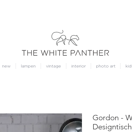
new
lampen
vintage
interior
photo art
kid
Gordon - W
Designtisch