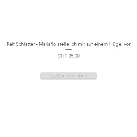
Schnellansicht
Ralf Schlatter - Maliaño stelle ich mir auf einem Hügel vor
Preis
CHF 35.00
zurück nach oben
AGB
f
datenschutz
n
g
cookies & plug-ins