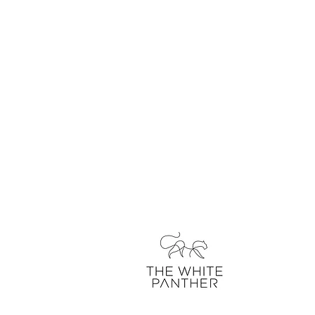
über uns
kontakt
unser blo