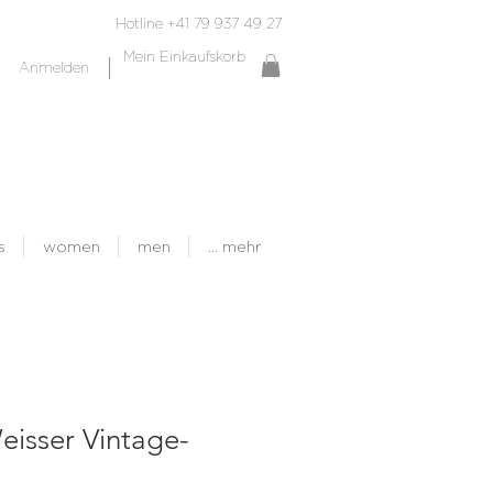
Hotline +41 79 937 49 27
Mein Einkaufskorb
Anmelden
s
women
men
... mehr
eisser Vintage-