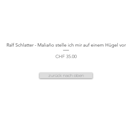
Schnellansicht
Ralf Schlatter - Maliaño stelle ich mir auf einem Hügel vor
Preis
CHF 35.00
zurück nach oben
AGB
f
datenschutz
n
g
cookies & plug-ins