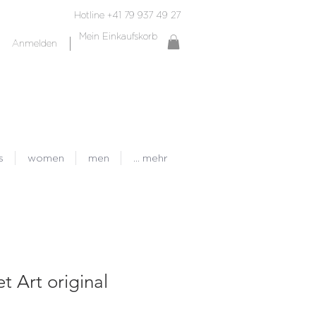
Hotline +41 79 937 49 27
Mein Einkaufskorb
Anmelden
s
women
men
... mehr
et Art original