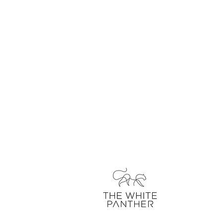
über uns
kontakt
unser blo