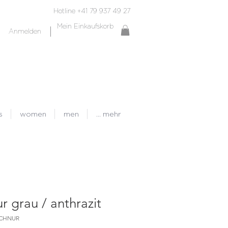
Hotline +41 79 937 49 27
Mein Einkaufskorb
Anmelden
s
women
men
... mehr
r grau / anthrazit
SCHNUR