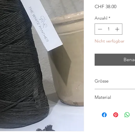
Preis
CHF 38.00
Anzahl
*
Nicht verfügbar
Benac
Grösse
W: 20 H: 83 L: 52
Material
Glas