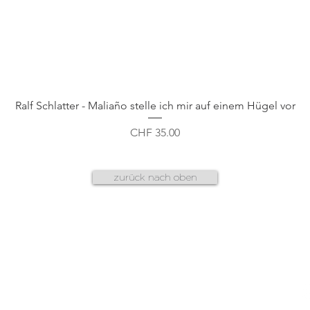
Schnellansicht
Ralf Schlatter - Maliaño stelle ich mir auf einem Hügel vor
Preis
CHF 35.00
zurück nach oben
AGB
f
datenschutz
n
g
cookies & plug-ins