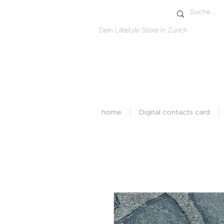
Dein Lifestyle Store in Zürich
home
Digital contacts card