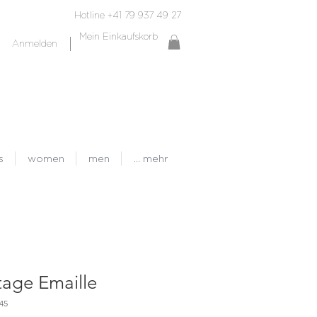
Hotline +41 79 937 49 27
Mein Einkaufskorb
Anmelden
s
women
men
... mehr
tage Emaille
45