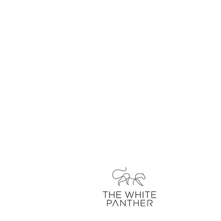
über uns
kontakt
unser blo