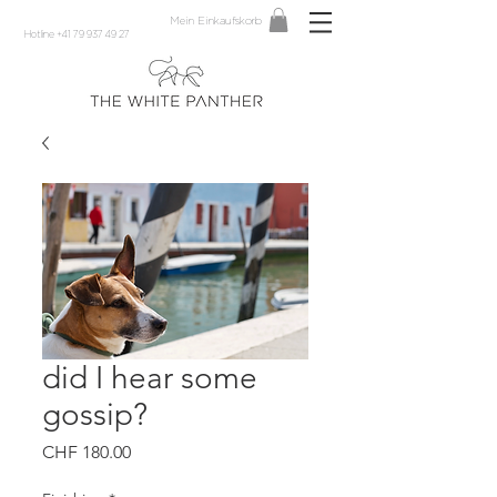
Mein Einkaufskorb
Hotline +41 79 937 49 27
did I hear some
gossip?
Preis
CHF 180.00