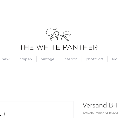
new
lampen
vintage
interior
photo art
kid
Versand B-P
Artikelnummer: VERSAN