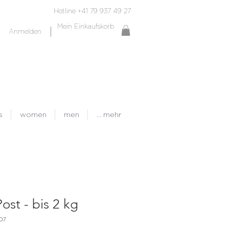
Hotline +41 79 937 49 27
Mein Einkaufskorb
Anmelden
s
women
men
... mehr
ost - bis 2 kg
D7