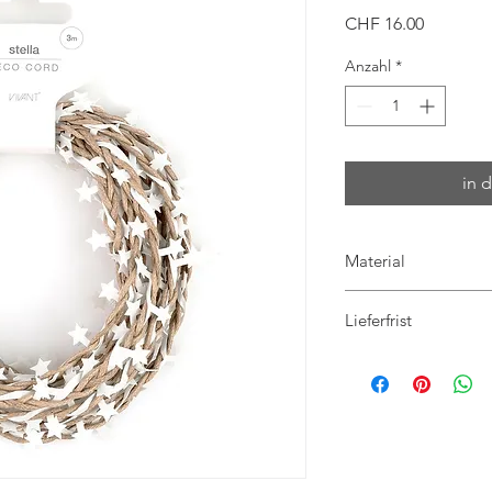
Preis
CHF 16.00
Anzahl
*
in 
Material
75% Baumwolle
Lieferfrist
20% Polyester
5% Wachs
in 3-4 Arbeitstage