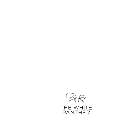
über uns
kontakt
unser blo