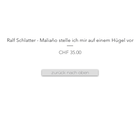
Schnellansicht
Ralf Schlatter - Maliaño stelle ich mir auf einem Hügel vor
Preis
CHF 35.00
zurück nach oben
AGB
f
datenschutz
n
g
cookies & plug-ins