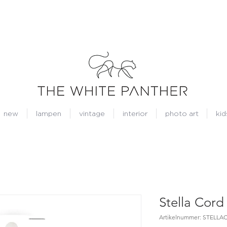
new
lampen
vintage
interior
photo art
kid
Stella Cor
Artikelnummer: STELL