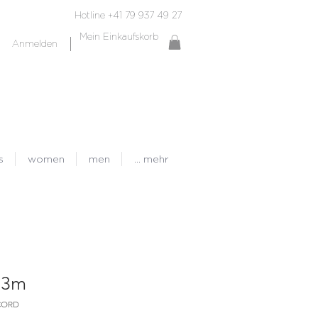
Hotline +41 79 937 49 27
Mein Einkaufskorb
Anmelden
s
women
men
... mehr
d 3m
ACORD