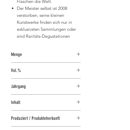
Flaschen die Welt.
Der Meister selbst ist 2008
verstorben, seine kleinen
Kunstwerke finden sich nur in
exklusivsten Sammlungen oder
sind Raritäts-Degustationen
Menge
70 cl
Vol.%
52
Jahrgang
2002
Inhalt
100% Grappa aus italienischen
Produziert / Produkteherkunft
Trestersorten
Distilleria Levi Serafino, Neive,