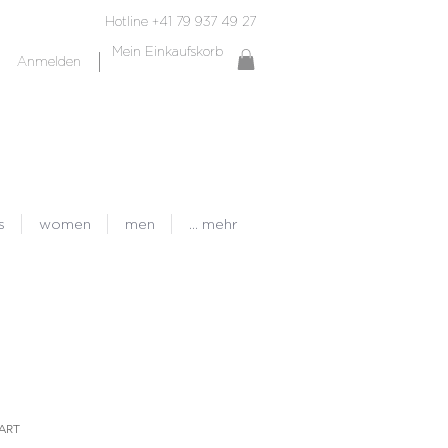
Hotline +41 79 937 49 27
Mein Einkaufskorb
Anmelden
s
women
men
... mehr
EART