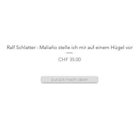
Schnellansicht
Ralf Schlatter - Maliaño stelle ich mir auf einem Hügel vor
Preis
CHF 35.00
zurück nach oben
AGB
f
datenschutz
n
g
cookies & plug-ins