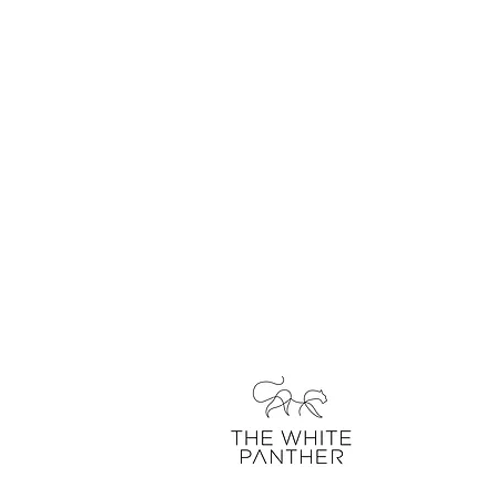
über uns
kontakt
unser blo