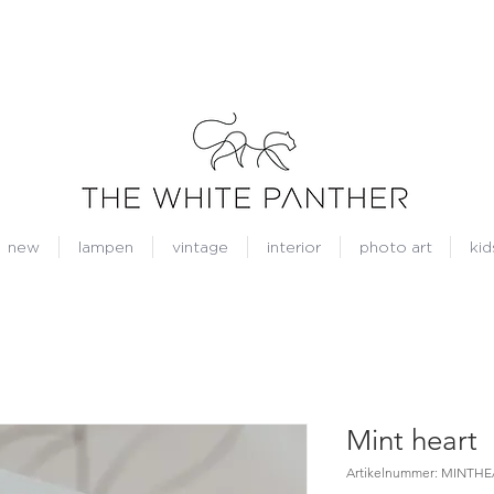
new
lampen
vintage
interior
photo art
kid
Mint heart
Artikelnummer: MINTH