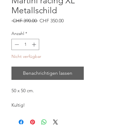
Martini racing XL
Metallschild
Standardpreis
Sale-
 CHF 390.00 
CHF 350.00
Preis
Anzahl
*
Nicht verfügbar
Benachrichtigen lassen
50 x 50 cm.
Kultig!