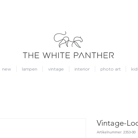
new
lampen
vintage
interior
photo art
kid
Vintage-Lo
Artikelnummer: 2353-00