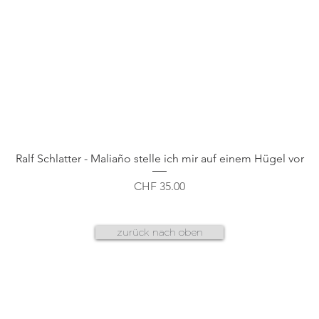
Schnellansicht
Ralf Schlatter - Maliaño stelle ich mir auf einem Hügel vor
Preis
CHF 35.00
zurück nach oben
AGB
f
datenschutz
n