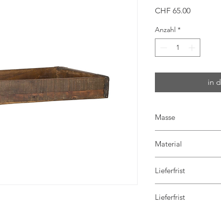
Preis
CHF 65.00
Anzahl
*
in 
Masse
B: 25 H: 6 L: 43
Material
Holz, Metall
Lieferfrist
Jederzeit im Lade
Lieferfrist
abholbar
in 3-4 Arbeitstage
jederzeit im Laden