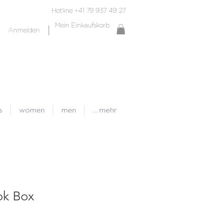
Hotline +41 79 937 49 27
Mein Einkaufskorb
Anmelden
s
women
men
... mehr
ok Box