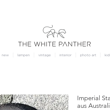
new
lampen
vintage
interior
photo art
kid
Imperial St
aus Austral