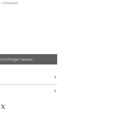
AL STANDARD
hrichtigen lassen
 an der Kirchgasse 7 in Zürich
n lieferbar