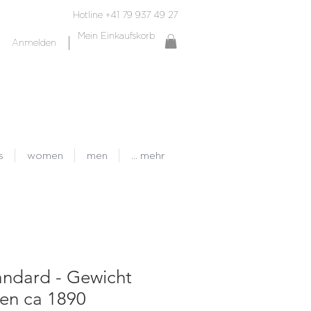
Hotline +41 79 937 49 27
Mein Einkaufskorb
Anmelden
s
women
men
... mehr
andard - Gewicht
ien ca 1890