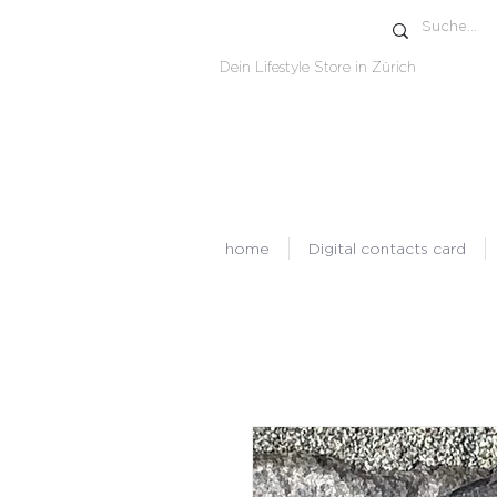
Dein Lifestyle Store in Zürich
home
Digital contacts card