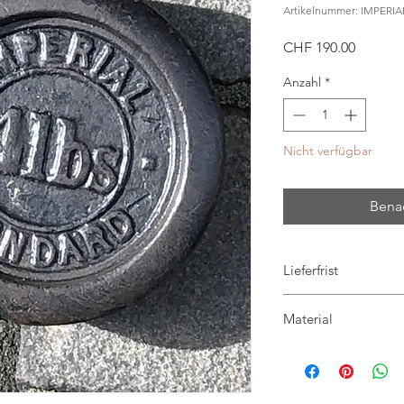
Artikelnummer: IMPERI
Preis
CHF 190.00
Anzahl
*
Nicht verfügbar
Benac
Lieferfrist
Abholung im Laden
Material
jederzeit möglich
in 3-4 Arbeitstage
Eisen