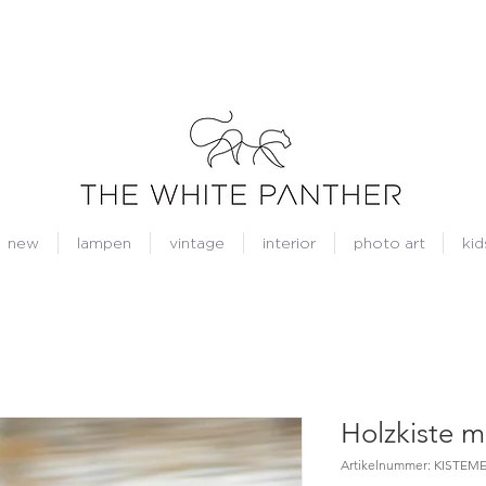
new
lampen
vintage
interior
photo art
kid
Holzkiste m
Artikelnummer: KISTE