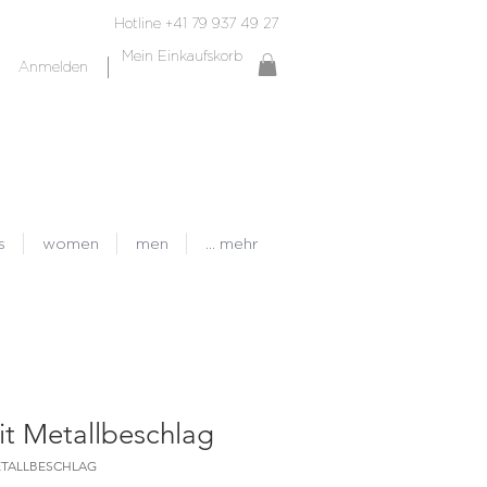
Hotline +41 79 937 49 27
Mein Einkaufskorb
Anmelden
s
women
men
... mehr
it Metallbeschlag
METALLBESCHLAG