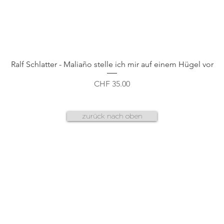
Schnellansicht
Ralf Schlatter - Maliaño stelle ich mir auf einem Hügel vor
Preis
CHF 35.00
zurück nach oben
AGB
f
datenschutz
n
g
cookies & plug-ins