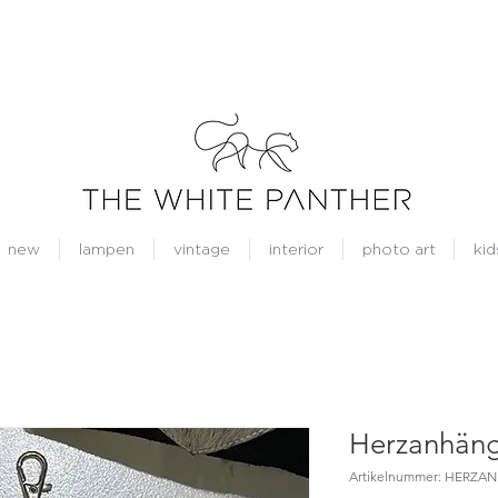
new
lampen
vintage
interior
photo art
kid
Herzanhän
Artikelnummer: HERZ