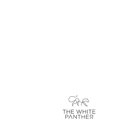
über uns
kontakt
unser blo