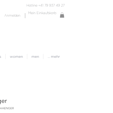
Hotline +41 79 937 49 27
Mein Einkaufskorb
Anmelden
s
women
men
... mehr
ger
ANHAENGER