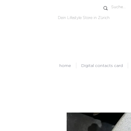
Dein Lifestyle Store in Zürich
home
Digital contacts card