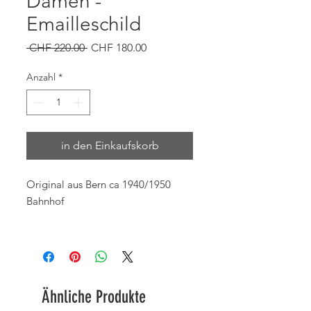
Damen -
Emailleschild
Standardpreis
Sale-
 CHF 220.00 
CHF 180.00
Preis
Anzahl
*
in den Einkaufskorb
Original aus Bern ca 1940/1950
Bahnhof
Ähnliche Produkte