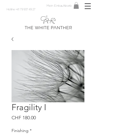
Mein Einkaufskorb
Hotline +41 79 937 49 27
Fragility I
Preis
CHF 180.00
Finishing
*