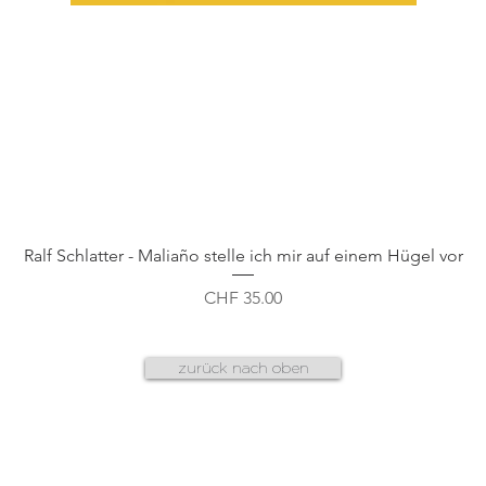
Schnellansicht
Ralf Schlatter - Maliaño stelle ich mir auf einem Hügel vor
Preis
CHF 35.00
zurück nach oben
AGB
f