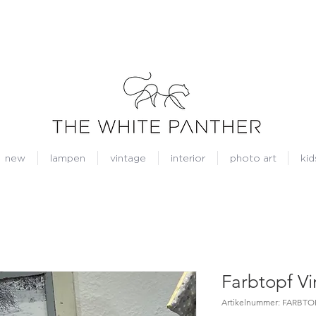
new
lampen
vintage
interior
photo art
kid
Farbtopf V
Artikelnummer: FARBTO