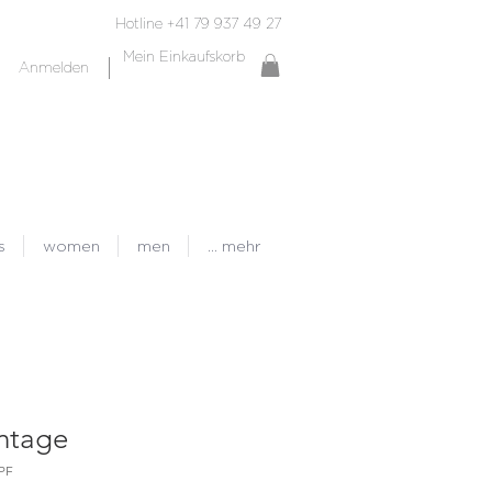
Hotline +41 79 937 49 27
Mein Einkaufskorb
Anmelden
s
women
men
... mehr
intage
PF