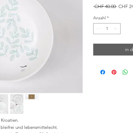
Standar
 CHF 40.00 
CHF 24
Anzahl
*
in 
 Kroatien.
bleifrei und lebensmittelecht.