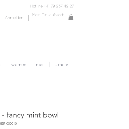
Hotline +41 79 937 49 27
Mein Einkaufskorb
Anmelden
s
women
men
... mehr
 - fancy mint bowl
HER-000010