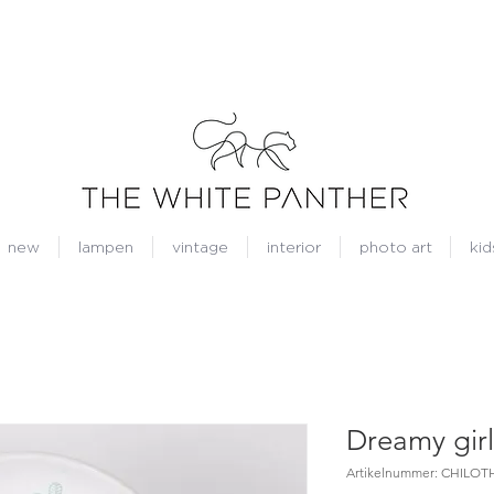
new
lampen
vintage
interior
photo art
kid
Dreamy girl
Artikelnummer: CHILOT