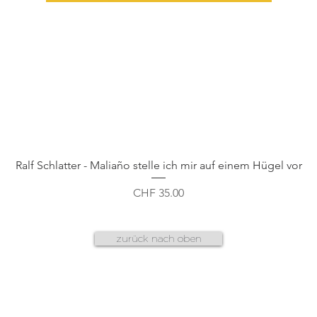
Schnellansicht
Ralf Schlatter - Maliaño stelle ich mir auf einem Hügel vor
Preis
CHF 35.00
zurück nach oben
AGB
f