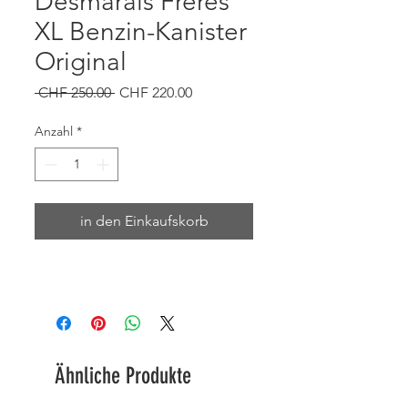
Desmarais Frères
XL Benzin-Kanister
Original
Standardpreis
Sale-
 CHF 250.00 
CHF 220.00
Preis
Anzahl
*
in den Einkaufskorb
Ähnliche Produkte