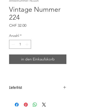
Artikelnummer: NO224
Vintage Nummer
224
Preis
CHF 32.00
Anzahl
*
in den Einkaufskorb
Lieferfrist
Auf Wunsch im Laden an der
Kirchgasse 7 in Zürich zur
Besichtigung / Abholung