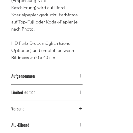
(Empfehlung Matt-
Kaschierung) wird auf Ilford
Spezialpapier gedruckt, Farbfotos
auf Top-Fuji oder Kodak-Papier je
nach Photo.
HD Farb-Druck möglich (siehe
Optionen) und empfohlen wenn
Bildmass > 60 x 40 cm
Aufgenommen
2010 in Australien
Limited edition
Dieser Druck gehört zur Kollektion
Versand
"the fantabulous 99" und wird in
einer limitierten Auflage gedruckt.
Alle Drucke können kostenlos im
Jeder limitierte Abzug wird mit einem
Alu-Dibond
Ladengeschäft in Zürich abgeholt
authentifizierten und signierten
werden