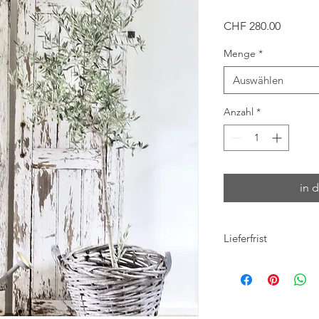
Preis
CHF 280.00
Menge
*
Auswählen
Anzahl
*
in 
Lieferfrist
Jederzeit im Lade
Besichtigung / A
in 3-4 Arbeitstage