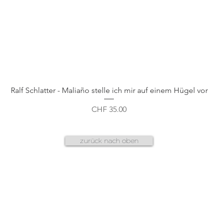
Schnellansicht
Ralf Schlatter - Maliaño stelle ich mir auf einem Hügel vor
Preis
CHF 35.00
zurück nach oben
AGB
f
datenschutz
n