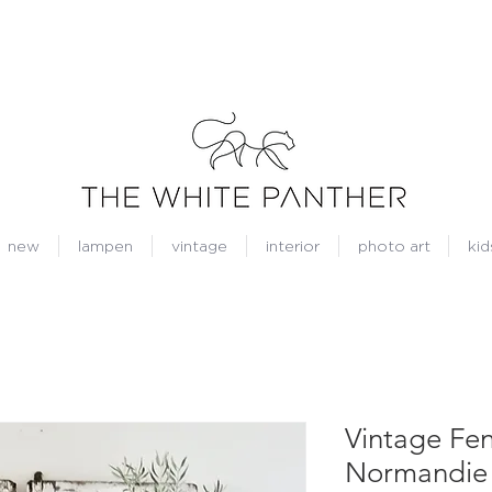
new
lampen
vintage
interior
photo art
kid
Vintage Fen
Normandie