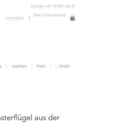
Hotline +41 79 937 49 27
Mein Einkaufskorb
Anmelden
s
women
men
... mehr
sterflügel aus der