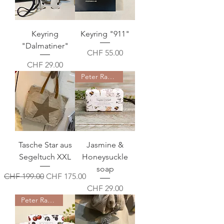
Keyring
Keyring "911"
"Dalmatiner"
Preis
CHF 55.00
Preis
CHF 29.00
Peter Rabbit edition
Tasche Star aus
Jasmine &
Segeltuch XXL
Honeysuckle
soap
Standardpreis
Sale-Preis
CHF 199.00
CHF 175.00
Preis
CHF 29.00
Peter Rabbit edition