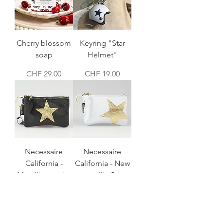
Cherry blossom
Keyring "Star
soap
Helmet"
Preis
Preis
CHF 29.00
CHF 19.00
Necessaire
Necessaire
California -
California - New
Metallic star Jet
metallic Star
/ Gold
Snow / Gold
Nicht verfügbar
Preis
CHF 55.00