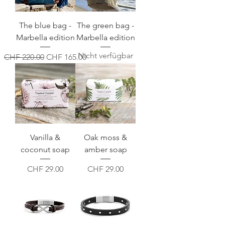
The blue bag -
The green bag -
Marbella edition
Marbella edition
Nicht verfügbar
Standardpreis
Sale-Preis
CHF 220.00
CHF 165.00
Vanilla &
Oak moss &
coconut soap
amber soap
Preis
Preis
CHF 29.00
CHF 29.00