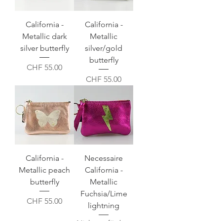
California -
California -
Metallic dark
Metallic
silver butterfly
silver/gold
butterfly
Preis
CHF 55.00
Preis
CHF 55.00
California -
Necessaire
Metallic peach
California -
butterfly
Metallic
Fuchsia/Lime
Preis
CHF 55.00
lightning