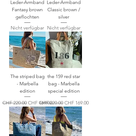
Leder-Armband
Leder-Armband
Fantasy brown
Classic brown /
geflochten
silver
Nicht verfügbar
Nicht verfügbar
The striped bag
the 159 red star
- Marbella
bag - Marbella
edition
special edition
Standardpreis
Sale-Preis
Standardpreis
Sale-Preis
CHF 220.00
CHF 169.00
CHF 220.00
CHF 169.00