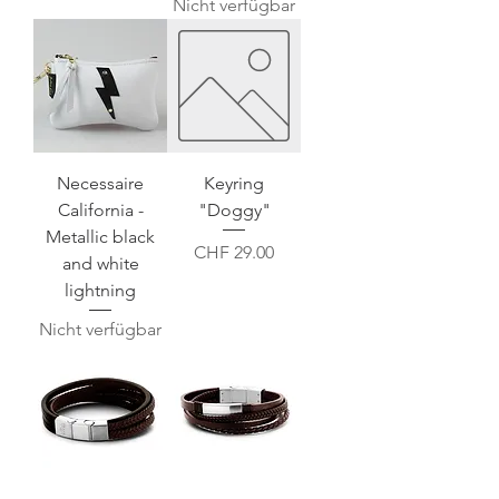
Nicht verfügbar
Necessaire
Keyring
California -
"Doggy"
Metallic black
Preis
CHF 29.00
and white
lightning
Nicht verfügbar